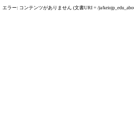
エラー: コンテンツがありません (文書URI = /ja/keiojp_edu_abouti