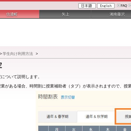
FAQ
信濃町
矢上
湘南藤沢
>
学生向け利用方法
>
定
定について説明します。
授業がある場合、時間割に授業補助者（タブ）が表示されますので、授