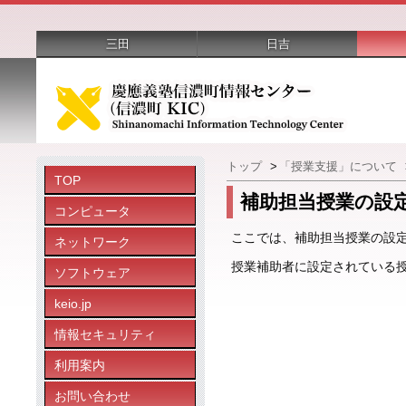
三田
日吉
トップ
>
「授業支援」について
TOP
補助担当授業の設
コンピュータ
ここでは、補助担当授業の設
ネットワーク
授業補助者に設定されている
ソフトウェア
keio.jp
情報セキュリティ
利用案内
お問い合わせ