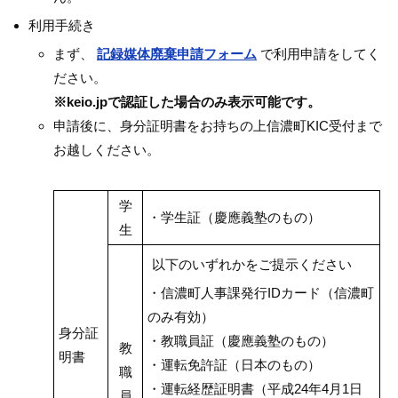
利用手続き
まず、
記録媒体廃棄申請フォーム
で利用申請をしてく
ださい。
※keio.jpで認証した場合のみ表示可能です。
申請後に、身分証明書をお持ちの上信濃町KIC受付まで
お越しください。
学
・学生証（慶應義塾のもの）
生
以下のいずれかをご提示ください
・信濃町人事課発行IDカード（信濃町
のみ有効）
身分証
・教職員証（慶應義塾のもの）
教
明書
・運転免許証（日本のもの）
職
・運転経歴証明書（平成24年4月1日
員