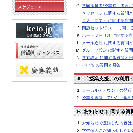
共同担当者/授業補助者設定
スケジュール
メッセージ に関する質問
コミュニティ に関する質
問題セット/テスト に関す
ポートフォリオ に関する
メール通知 に関する質問
グループ設定 に関する質
共有設定 に関する質問と
その他 の質問と回答
A. 「授業支援」の利用
ローカルアカウントの発行
授業を履修していない学生
B. お知らせ に関する
お知らせで登録した内容は
学生個人にお知らせしたい