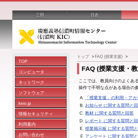
三田
日吉
トップ
>
FAQ (授業支援)
>
TOP
FAQ (授業支援・
コンピュータ
ここでは、教員向けのよくあ
ネットワーク
操作で不明な点がある場合の
ソフトウェア
「授業支援」の利用・アカ
keio.jp
お知らせ に関する質問と
教材 に関する質問と回答
情報セキュリティ
レポート に関する質問と
利用案内
授業掲示板 に関する質問
お問い合わせ
アンケート に関する質問