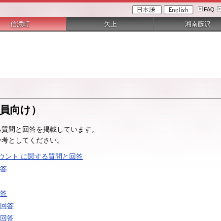
FAQ
信濃町
矢上
湘南藤沢
教員向け）
る質問と回答を掲載しています。
参考としてください。
ウント に関する質問と回答
回答
回答
と回答
と回答