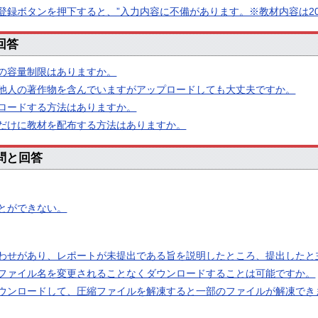
登録ボタンを押下すると、”入力内容に不備があります。※教材内容は20
回答
の容量制限はありますか。
他人の著作物を含んでいますがアップロードしても大丈夫ですか。
ロードする方法はありますか。
だけに教材を配布する方法はありますか。
質問と回答
とができない。
わせがあり、レポートが未提出である旨を説明したところ、提出したと
ファイル名を変更されることなくダウンロードすることは可能ですか。
ウンロードして、圧縮ファイルを解凍すると一部のファイルが解凍でき